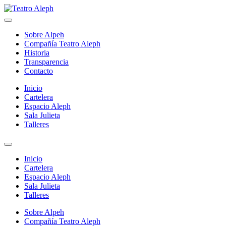
Skip
to
Teatro Aleph
Compañia de Teatro – La Cisterna Santiago de Chile
content
Sobre Alpeh
Compañía Teatro Aleph
Historia
Transparencia
Contacto
Inicio
Cartelera
Espacio Aleph
Sala Julieta
Talleres
Inicio
Cartelera
Espacio Aleph
Sala Julieta
Talleres
Sobre Alpeh
Compañía Teatro Aleph