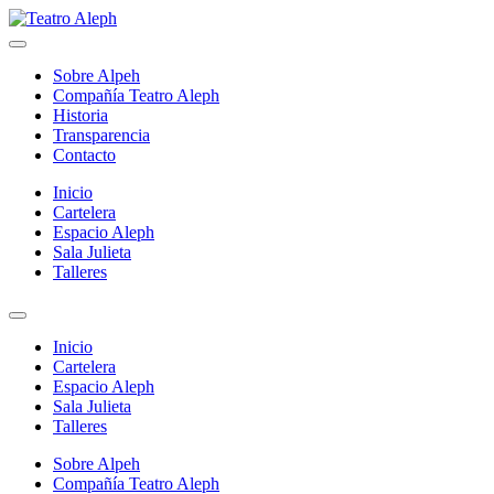
Skip
to
Teatro Aleph
Compañia de Teatro – La Cisterna Santiago de Chile
content
Sobre Alpeh
Compañía Teatro Aleph
Historia
Transparencia
Contacto
Inicio
Cartelera
Espacio Aleph
Sala Julieta
Talleres
Inicio
Cartelera
Espacio Aleph
Sala Julieta
Talleres
Sobre Alpeh
Compañía Teatro Aleph