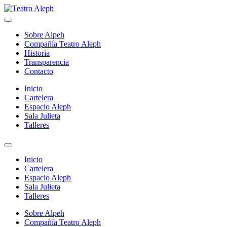
Skip
to
Teatro Aleph
Compañia de Teatro – La Cisterna Santiago de Chile
content
Sobre Alpeh
Compañía Teatro Aleph
Historia
Transparencia
Contacto
Inicio
Cartelera
Espacio Aleph
Sala Julieta
Talleres
Inicio
Cartelera
Espacio Aleph
Sala Julieta
Talleres
Sobre Alpeh
Compañía Teatro Aleph