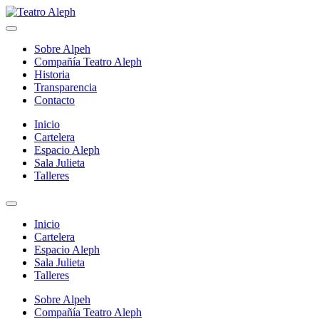
Skip
to
Teatro Aleph
Compañia de Teatro – La Cisterna Santiago de Chile
content
Sobre Alpeh
Compañía Teatro Aleph
Historia
Transparencia
Contacto
Inicio
Cartelera
Espacio Aleph
Sala Julieta
Talleres
Inicio
Cartelera
Espacio Aleph
Sala Julieta
Talleres
Sobre Alpeh
Compañía Teatro Aleph