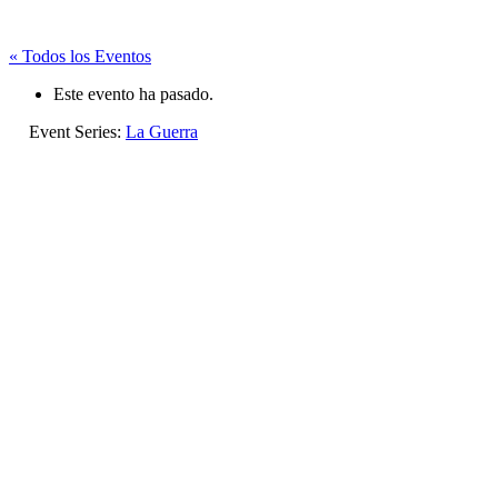
« Todos los Eventos
Este evento ha pasado.
Event Series:
La Guerra
La Guerra
enero 15 @ 20:00
-
22:00
«
La noche suspendida
La Guerra
»