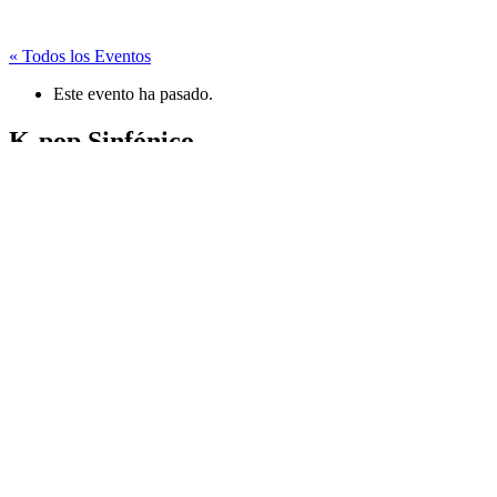
« Todos los Eventos
Este evento ha pasado.
K-pop Sinfónico
noviembre 8, 2025 @ 19:00
-
21:00
«
La Remolienda
Sobrevivientes
»